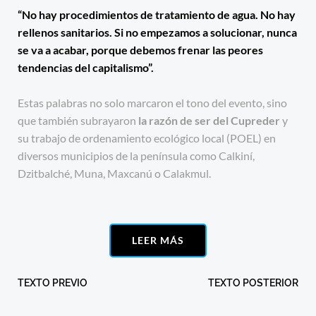
“No hay procedimientos de tratamiento de agua. No hay
rellenos sanitarios.
Si no empezamos a solucionar, nunca
se va a acabar
, porque debemos frenar las peores
tendencias del capitalismo”.
Estas palabras no solo marcaron el tono del evento, sino
que también subrayaron
la razón de ser del Cupreder
y
su trabajo de ordenamiento ecológico local (POEL) en
diversos municipios de la península como Calkiní,
Dzitbalché, Muna, Maxcanú o Calakmul.
LEER MÁS
Post
Post
TEXTO PREVIO
TEXTO POSTERIOR