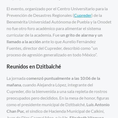
El evento, organizado por el Centro Universitario para la
Prevención de Desastres Regionales (
Cupreder
) de la
Benemérita Universidad Autónoma de Puebla y la Onodet
no fue otro foro académico para alimentar el sistema
curricular de la academia. Fue
un grito de alarma y un
llamado a la acción
ante lo que Aurelio Fernández
Fuentes, director del Cupreder, describió como “un
proceso de agresión generalizado en todo México”.
Reunidos en Dzitbalché
La jornada
c
omenzó puntualmente a las 10:06 de la
mañana
, cuando Alejandra López, integrante del
Cupreder, dio la bienvenida a una sala repleta de rostros
preocupados pero decididos. En la mesa de honor, figuras
como el presidente municipal de Dzitbalché,
Luís Antonio
Chan Puc
, el síndico de Hacienda Municipal de Calkiní,
Juan de Dios Caamal Moo, o la
Lic. Elizabeth Vázquez